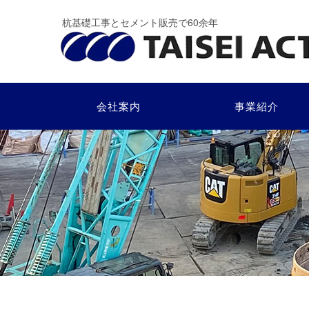
コ
杭基礎工事とセメント販売で60余年
ン
テ
ン
ツ
へ
会社案内
事業紹介
ス
キ
ッ
プ