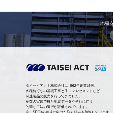
ナ
ビ
地盤
ゲ
ー
シ
ョ
ン
タイセイアクト株式会社は1962年創業以来、
各種杭打ちの基礎工事と生コンやセメントなど
関連製品の販売を行ってきました。
多数の実績で得た地質データやそれに伴う
的確な工法の選択が評価されています。
今、SDGsの達成に向けた取り組みも加速しています。